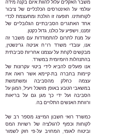
משבר האקלים עלול להוות איום בקנה מידה 
עולמי על האינטרסים הכלכליים של ציבור 
לקוחותינו. תופעה זו הולכת ומתעצמת לכדי 
אחד האתגרים הסביבתיים הגלובליים של 
זמננו, וישפיע על כולנו, גדול כקטן. 
על מנת לתרום להתמודדות עם משבר זה 
אנו, עובדי משרד רו"ח אניטה גרינשטין, 
מבקשים לקחת על עצמנו אחריות סביבתית 
בהתנהלות היומיומית במשרד. 
אנו פועלים להביא לידי ביטוי עקרונות של 
קיימות בחברה בת-קיימא אשר רואה את 
עצמה כחלק מהסביבה ומשתמשת 
במשאבי הטבע באופן מושכל ויעיל, המגן על 
הסביבה ועל ידי כך מגן גם על בריאות 
ורווחת האנשים התלויים בה.
כמשרד רואי חשבון המייצג מספר רב של 
לקוחות וכפוף לרגולציה של רשויות המס 
וביטוח לאומי, המחויב על-פי חוק לשמור 