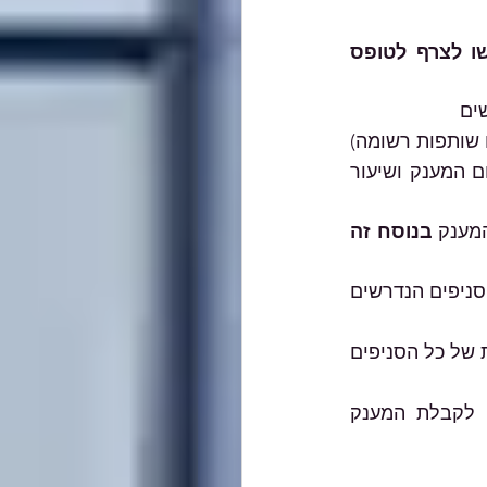
שימו לב, חשוב לוודא כי יש בידכם את המסמכים הבאים, אותם תדרשו לצרף לטופס 
ים
עוסק מורשה שמחזור העסקאות שלו מעל 300 אלף ₪ בשנת 2019 או תאגיד (או שותפות רשומה) 
–אישורי רשות המיסים על זכאותו למענק הוצאות קבועות (בהם מפורטים סכום המענק ושיעור 
מענק 
בנוסח זה 
טופס ארנונה לשנת 2020  (אם יש יותר מסניף אחד, אז טפסי הארנונה של כל הסניפים הנדרשים 
חוזה שכירות בתוקף לשנת 2020 (אם יש יותר מסניף אחד, יש לצרף חוזי שכירות של כל הסניפים 
אישור מייצג (רואה חשבון/יועץ מס) בנוגע לעמידת העוסק בתנאי הזכאות לקבלת המענק 