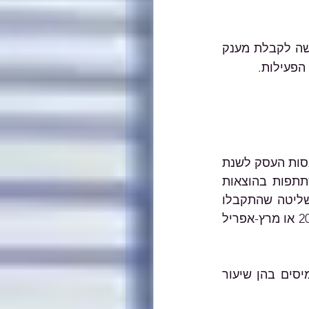
כחלק מהתכנית הכלכלית לסיוע לעסקים שנפגעו ממשבר הקורונה ניתן להגיש בקשה לקבלת מענק 
הפעילות. 
סך הכנסות העסק לשנת 2020 לא גבוה ממחזור העסקאות לשנת 2019 (סך הכנסות העסק לשנת 
2020 יכלול את מחזור העסקאות לשנת 2020, בתוספת סך סכומי מענקי השתתפות בהוצאות 
קבועות, מענק פגיעה ממושכת וסך סכומי מענקי סיוע לעצמאי ולשכיר בעל שליטה שהתקבלו 
בעסק בשנה זו). אם העסק קיבל מענק הוצאות קבועות עבור ינואר-פברואר 2021 או מרץ-אפריל 
העסק קיבל לפחות 3 מתוך 6 מענקי "השתתפות בהוצאות קבועות" של רשות המיסים בהן שיעור 