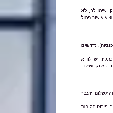
. שימו לב, 
לא 
(ניתן להוציא אישור ניהול 
שימו לב, עסקים עם מחזור מעל 300 אלף ₪ ותאגידים (ללא תלות במחזור ההכנסות), נדרשים 
 ייחשב כתקין. יש לוודא 
שבמסמך מופיעים הנתונים הבאים: שם עוסק, מס' עוסק, תקופת המענק, סכום המענק ושיעור 
במידה ודרישת התשלום תקינה, תקבלו דוא"ל המודיע על אישור הבקשה והתשלום יועבר 
*במקרים בהם הבקשה אינה מאושרת, או מאושרת חלקית, תקבלו הודעת דוא"ל עם פירוט הסיבות 