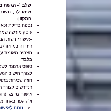
שלב 1- הגשת בקשה למענק באמצעות טופס מקוון
המקוון:
נספח בדיקת זכאו
הירידה במחזור) בכ
תצהיר מאומת על י
בלבד
לצורך חישוב המע
הנדרשים לצורך ח
ולהיקפו, באחד מ
נוסח לאישור