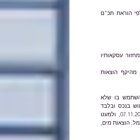
העסק לא קיבל מענק תמיכה למתקנים מלונאים בעקבות מגפת הקורונה לפי הוראת תכ"ם 
היקף הוצאות השכירות ששילם העסק עבור שנת 2019 גבוה מ-17% ממחזור עסקאותיו 
היקף הוצאות השכירות ששילם העסק עבור שנת 2020 גבוה מ-80% מהיקף הוצאות 
הוצאה ששילם העסק בעד הזכות להחזיק בנכס, למעט נכס למגורים, ולהשתמש בו שלא 
לצמיתות, לרבות הוצאה ששולמה או שתשולם במועד מאוחר ממועד השימוש בנכס ובלבד 
שאופן תשלום הוצאות השכירות נקבע בהסכם שכירות שנחתם לפני ה-07.11.2021, ולמעט 
רכיבים בדמי השכירות אשר מגלמים תשלום עבור שירות, כדוגמת: הוצאות חשמל, הוצאות מים, 