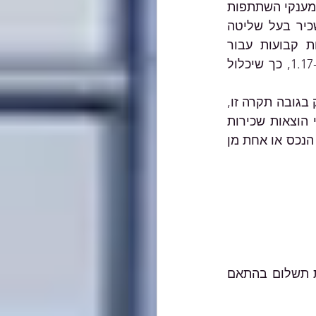
העסק בשנת 2020 יכלול את מחזור העסקאות לשנת 2020, בתוספת סך סכומי מענקי השתתפות 
בהוצאות קבועות, מענק פגיעה ממושכת וסך סכומי מענקי סיוע לעצמאי ולשכיר בעל שליטה 
בחברת מעטים שהתקבלו בעסק בשנה זו). אם העסק קיבל מענק הוצאות קבועות עבור 
ינואר-פברואר 2021 או מרץ-אפריל 2021, מחזור העסקאות של 2019 יוכפל ב-1.17, כך שיכלול 
הוצאות שכירות ששולמו בפועל לבעל הנכס עבור שנת 2020. עסק שקיבל מענק בגובה תקרה זו, 
יהיה רשאי להגיש בקשה משלימה, אחת לשנה, עד ל-15.03.2026 בעד הפרשי הוצאות שכירות 
ששולמו לאחר ה-31.12.2021 (עד אשר יגיע לסכום המענק שזכאי לו על פי גודל הנכס או אחת מן 
בהתאם 