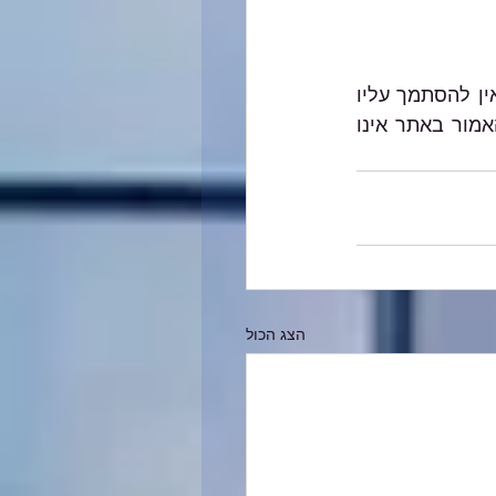
האמור במאמרים השונים באתר הנו הסבר כללי, אינו מהווה ייעוץ מקצועי מחייב ואין להסתמך עליו 
בכל צורה שהיא. בכל מקרה ספציפי יש להיעזר בבעל מקצוע המתמצא בתחום והאמור באתר אינו 
הצג הכול