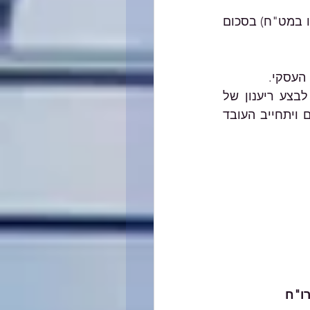
עסקה שסכומה עולה על 11,000 ₪, אסור לקבל בגינה תקבול במזומן (בש"ח או במט"ח) בסכום 
העסקי.
במידה והנך מעסיק עובדים העשויים לקבל תקבול בעבור העסק, אנו ממליצים לבצע ריענון של 
הנהלים כאמור, ובמידת הצורך, להחתים את העובדים על מסמך בו יפורטו הנהלים ויתחייב העובד 
רו"ח