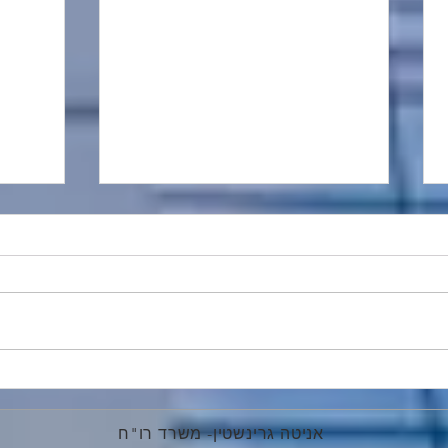
מתווה פיצויים בעקבות מבצע
קביעת
שאגת הארי
דוחות
מקדמו
אניטה גרינשטין- משרד רו"ח
הכנסה 