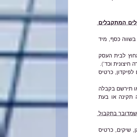
לצורך עמידה בדרישות החוק אנו מבקשים לחדד את אופן ומועד רישום תקבולים המתקבלים 
חובה להוציא שובר קבלה על כל תקבול המתקבל בעסק במזומן, בשיקים או בשווה כסף, מיד 
קבלה יש להוציא גם מחוץ למקום העסק, במידה ונהוג לקבל תקבולים גם מחוץ לבית העסק 
חיצונית וכד'). 
מובהר כי המונח "תקבול", כולל: מזומן, שיקים דחויים, שיקים לביטחון, שיקים לפיקדון, כרטיס 
חובה להוציא קבלה בנפרד בגין כל עסקה. הקבלה תופק מהתוכנה של העסק, או תירשם בקבלה 
ידנית ממוספרת מראש (לרבות קבלה ידנית כשהתוכנה להפקת קבלות אינה תקינה או בעת 
ככל שמדובר בתקבול 
בקבלה יש לפרט את סכום התקבול ואת מהות התקבול, צורת התקבול (מזומן, שיקים, כרטיס 