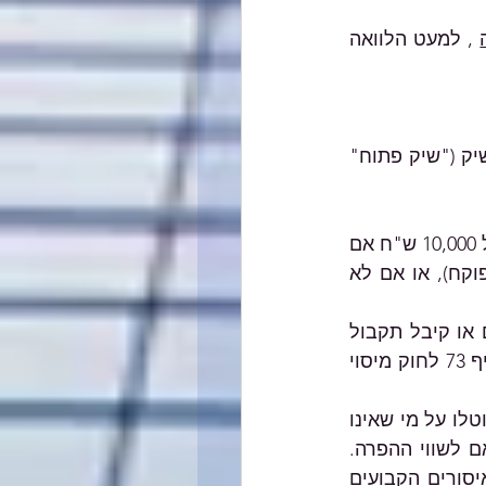
 , למעט הלוואה 
איסור על הסבת שיק או על קבלת שיק מוסב בלי שפרטי המסב נקובים על השיק ("שיק פתוח" 
לבנק יהיה אסור לפרוע שיק ללא ששם הנפרע נקוב בו, או שיק מוסב שעולה על 10,000 ש"ח אם 
הוא הוסב יותר מפעם אחת (או פעמיים אם ההיסב השני הוא לגוף פיננסי מפוקח), או אם לא 
החוק קובע חובה על עוסקים לתעד את אמצעי התשלום שבאמצעותו שילם תשלום או קיבל תקבול 
וכן מטיל חובה על כל מי שרוכש זכויות במקרקעין לכלול בהצהרה המוגשת לפי סעיף 73 לחוק מיסוי 
בנוסף לכך, קובע החוק שיעורים של עיצומים כספיים שיוטלו על עוסקים וקנסות שיוטלו על מי שאינו 
עוסק במקרים שבהם הופרו הוראות החוק וההגבלות הקבועות מכוחן, וזאת בהתאם לשווי ההפרה. 
כמו כן, החוק קובע עבירה פלילית של מעשה מרמה שבוצע בניסיון להתחמק מהאיסורים הקבועים 