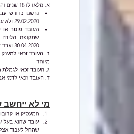
א. מלאו לו 18 שנים והוא טרם הגיע לגיל הפרישה ומ
29.02.2020 ולא עבד החל במועד רישומו כאמור עד ליום 30.04.2020.
העובד פוטר או יצא לחופש
30.04.2020 ועבד אצל המעסיק בחודש פברואר 2020.
מיוחד 		   		לבני 67 ומעלה), התש"ף-2020 בעד חודש מאי 2020.
ג. העובד זכאי לגמלת ה
ד. העובד זכאי לדמי אבטלה בעד חודש 
מי לא ייחשב ע
המעסיק או קרובו של המעס
שהחל לעבוד אצלו ביום 1 במארס 020