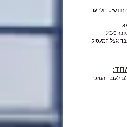
מעסיק יהיה רשאי לבחור שישולם לו מענק בסכום של 1,875 ₪ בשל כל אחד מהחודשים יולי עד 
202.
בחודש הראשון לעבודתו הוא החל לעבוד לא יאוחר מהיום ה-15 באותו חודש ועבד אצל המעסיק 
חד:
מענק בעד עובד מזכה המועסק אצל יותר ממעסיק אחד ישולם למעסיק זכאי המשלם לעובד המזכה 