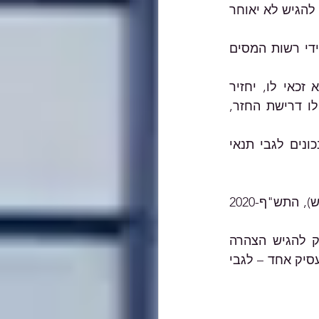
את הבקשה לקבלת המענק לגבי כל אחד מהחודשים יוני עד ספטמבר 2020 יש להגיש לא יאוחר 
תשלום המענק יבוצע בדרך של זיכוי חשבון הבנק של המעסיק שפרטיו היו בידי רשות המסים 
במידה ונמצא כי שולם למעסיק מענק בסכום העולה על סכום המענק שהוא זכאי לו, יחזיר 
המעסיק את ההפרש שבין סכומים אלה בתוך 90 ימים מהיום שבו הומצאה לו דרישת החזר, 
מעסיק שהגיש בקשה למענק ומסר בהצהרה המצורפת לבקשה פרטים לא נכונים לגבי תנאי 
מענק לפי הוראות חוק מענק לעידוד תעסוקה (הוראת שעה – נגיד קורונה החדש), התש"ף-2020 
על העובד שבעדו מתבקש המענק להגיש הצהרה 
באמצעות אתר האינטרנט של שירות התעסוקה, ואם הוא מועסק אצל יותר ממעסיק אחד – לגבי 