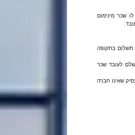
כי שכרו החודשי של העובד הוא בגובה השכר המזערי לפחות, ואם משולם לו שכר מינימום 
ובד.
לבקשה יצורפו מסמכים המעידים על פיטורים או הוצאת העובד לחופשה ללא תשלום בתקופה 
אם הוא מועסק במקום עבודה נוסף – שם המעסיק הנוסף וציון המעסיק המשלם לעובד שכר 
לעניין מעסיק שהוא חברה – מספר החברה ותיק ניכויים של החברה, ולעניין מעסיק שאינו חברה 