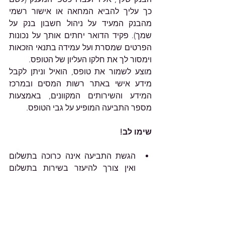
כך עליך להביא המחאה או אישור רשמי 
מהבנק המעיד על ניהול חשבון בנק על 
שמך). פקיד הדואר יחתים אותך על נכונות 
הפרטים שמסרת ועל עמידה בתנאי הזכאות 
וימסור לך את חלקו העליון של הטופס. 
מוצע לשמור את טופס, הואיל וניתן לקבל 
מידע אישי באתר רשות המסים ובמרכז 
המידע והשירותים המקוונים, באמצעות 
מספר התביעה המופיע על גבי הטופס.
שימו לב! 
הגשת התביעה אינה כרוכה בתשלום 
ואין צורך להיעזר בשירות בתשלום 
לצורך  קבלת סיוע בהגשת התביעה. 
הבקשה למענק היא אישית ולא ניתן 
לבקש מענק עבור אדם אחר, גם לא 