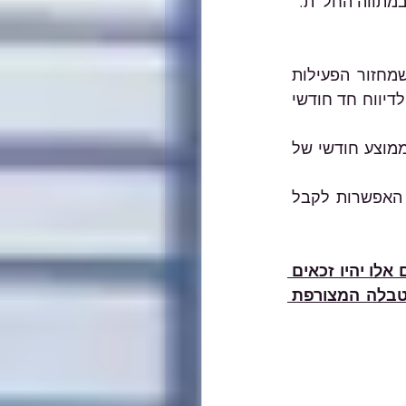
במתווה החל"ת. 
על פי המתווה שאושר, קרן הפיצויים מס רכוש תפצה עסקים בכל רחבי הארץ שמחזור הפעילות 
שלהם הוא 12 אלף ש״ח עד 400 מיליון ש״ח וקיימת ירידה במחזור של מעל ל-25% לדיווח חד חודשי 
לגבי עסקים שהחלו את פעילותם לאחר ה-2 בספטמבר 2022, תיבחן הזכאות לפי ממוצע חודשי של 
לעסקים שמדווחים על בסיס מזומן ועיקר הכנסותיהם מתשלום שוטף 30+, תינתן האפשרות לקבל 
עסקים שמחזור העסקים שלהם הוא 12,000 ש״ח - 300,000 ש״ח בשנה: עסקים אלו יהיו זכאים 
למענק המשכיות עסקית קבוע בהתאם לרמת הפגיעה בעסק ולפי הפירוט בטבלה המצורפת 