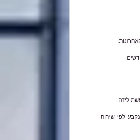
הקלות אלו יתקיימו בתקופה שבין ה-7.10 ועד ל-30.11 - מועד היציאה לחל"ת שנקבע לפי שירות 