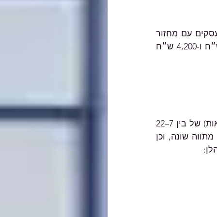
יוענק סכום קבוע בהתאם לגודל העסק (1,750 ש״ח לעסקים עם מחזור 
שנתי של עד 49,800 ש״ח, 3,150 ש״ח לעסקים עם מחזור שנתי של עד 90 אלף ש״ח ו-4,200 ש״ח 
עסקים אלו יהיו זכאים למענק המשכיות עסקית שיורכב מהחזר תשומות (החזר הוצאות) של בין 7–22 
אחוז בהתאם לשיעור הפגיעה במחזור העסקים, למעט ענפים ייחודיים להם נקבע מתווה שונה, וכן 