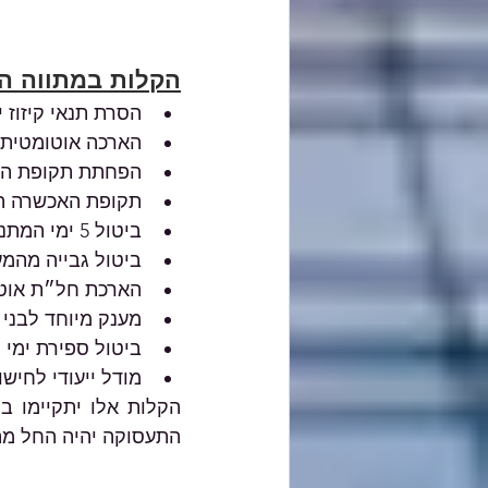
הקלות במתווה ה
הסרת תנאי קיזוז 
הארכה אוטומטית של ימי האבטלה 
הפחתת תקופת החל"ת 
תקופת האכשרה המינימלית
ביטול 5 ימי המתנה
ביטול גבייה מהמעס
הארכת חל״ת אוטו
מענק מיוחד לבני 67 ומעלה שאיבדו את מקום עבודתם
ביטול ספירת ימי החל״ת למניין 60 יום למניעת 
מודל ייעודי לחיש
התעסוקה יהיה החל מה