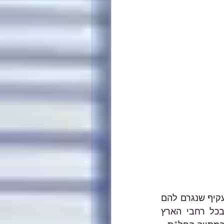
מליאת הכנסת אישרה הלילה את מתווה משרד האוצר למענה לעסקים בגין הנזק העקיף שנגרם להם 
בעקבות מלחמת חרבות ברזל. המתווה כולל מענק המשכיות עסקית לעסקים בכל רחבי הארץ 