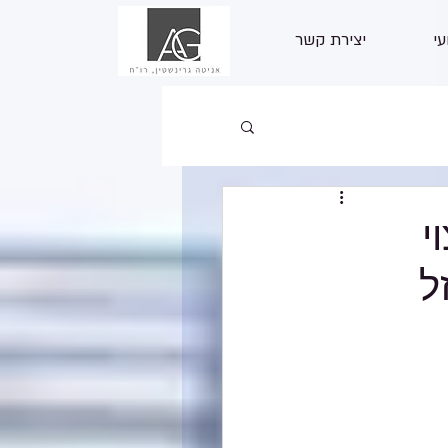
עי
יצירת קשר
י
ל