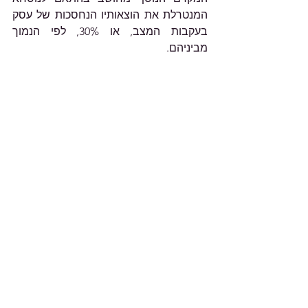
המנטרלת את הוצאותיו הנחסכות של עסק 
בעקבות המצב, או 30%, לפי הנמוך 
מביניהם.
לייעוץ ומידע נוסף יש ליצור קשר עם 
משרדינו.
בכבוד רב,
אניטה גרינשטין, רו"ח
האמור במאמרים השונים באתר הנו הסבר 