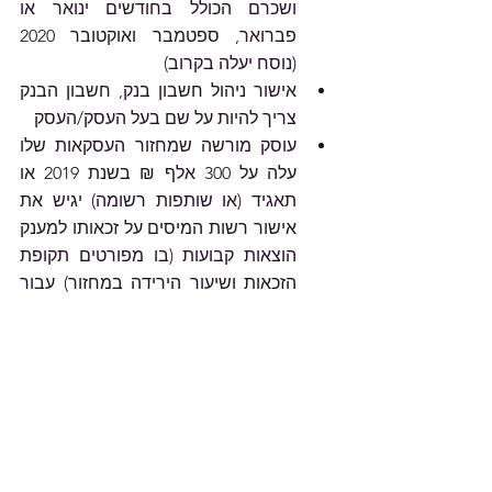
ושכרם הכולל בחודשים ינואר או 
פברואר, ספטמבר ואוקטובר 2020 
(נוסח יעלה בקרוב)
אישור ניהול חשבון בנק, חשבון הבנק 
צריך להיות על שם בעל העסק/העסק
עוסק מורשה שמחזור העסקאות שלו 
עלה על 300 אלף ₪ בשנת 2019 או 
תאגיד (או שותפות רשומה) יגיש את 
אישור רשות המיסים על זכאותו למענק 
הוצאות קבועות (בו מפורטים תקופת 
הזכאות ושיעור הירידה במחזור) עבור 
התקופה המזכה
אישור ניכוי מס במקור בתוקף
שלב 2 – בדיקת תקינות הבקשה ותשלום
במידה ודרישת התשלום תקינה, תקבלו 
דוא"ל המודיע על אישור הבקשה 
והתשלום יועבר לחשבון העסק בתוך 21 