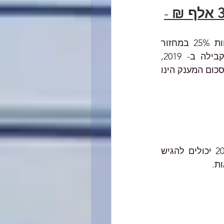
-
למענק יכולים להגיש בקשה עצמאים יחידים, שבין השאר, חלה ירידה של לפחות 25% במחזור 
הפעילות העסקית שלהם בחודשים ינואר-פברואר 2021 בהשוואה לתקופה המקבילה ב- 2019, 
ושמחזור פעילותם הממוצע לחודש בשנת המס 2019 היה בין 1,500 ₪ ל- 25,000 ₪. סכום המענק הינו 
, שהחלו לפעול בינואר ופברואר 2020 יכולים להגיש 
ת.