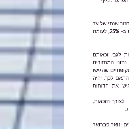
הם בחודשים 1-2/2021 נפגע בשל התפרצות נגיף 
בנוסף, נפתחה הגשת הבקשות ל"מענק הוצאות לעסק קטן" לעצמאים יחידים עם מחזור שנתי של עד 
ב- 25%,
 לעומת 
בדומה להצגת הנתונים ב"מענק פגיעה ממושכת", ובכדי לאפשר שקיפות וודאות לגבי זכאותם 
למענקים, בעת הגשת הבקשה יוצגו לעוסקים המורשים ולשכירים בעלי שליטה, נתוני המחזורים 
הדו-חודשיים הרלבנטיים של תקופת המענק ב- 2019 וב- 2021 (על פי הדיווחים התקופתיים שהגישו 
למע"מ), ויוצג  שיעור הירידה במחזורי העסקאות ביחס לשיעור הנדרש בחקיקה. בהתאם לכך, יהיה 
על עוסקים מורשים, וכל החברות הרלבנטיות (בהתייחס לבעלי שליטה) להגיש את הדוחות 
ככל שהמערכת תצביע על כך שלא התקיימה הירידה הנדרשת במחזורי העסקאות  לצורך הזכאות, 
. 
בעת הגשת בקשה על ידי עוסק פטור, העוסק ימלא את נתוני המחזור העסקי לחודשים ינואר פברואר 