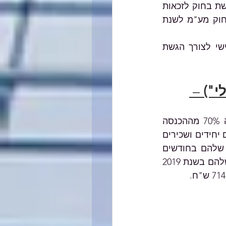
2021 (לפי סיכום הקבלות/ ספר פדיון יומי)  ויצהיר באם אכן הייתה לו הירידה הנדרשת בחוק לזכאות 
למענק.  כמו כן, בהתאם לנדרש בחוק, תיבדק הגשת ההצהרות השנתיות על פי חוק מע"מ לשנת 
במקרה של אי זכאות בשל אי הגשת דוחות, יוכל העוסק להיכנס שוב לאזור האישי לצורך הגשת 
") 
– 
סכום המענק הדו חודשי הוא בגובה של עד 15,000 ₪ לכל תקופת זכאות ומהווה 70% מההכנסה 
החייבת הממוצעת לחודש בשנת 2019, כפול 2. למענק יכולים להגיש בקשה עצמאים יחידים ושכירים 
בעלי שליטה שבין השאר חלה ירידה של לפחות 40% במחזור הפעילות העסקית שלהם בחודשים 
ינואר-פברואר 2021 בהשוואה לתקופה המקבילה ב- 2019, ושסך ההכנסה החייבת שלהם בשנת 2019 