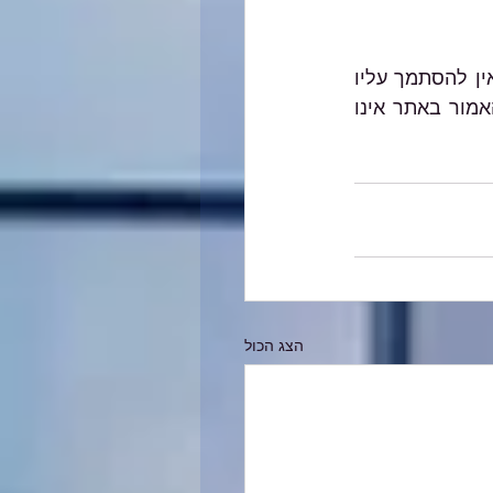
האמור במאמרים השונים באתר הנו הסבר כללי, אינו מהווה ייעוץ מקצועי מחייב ואין להסתמך עליו 
בכל צורה שהיא. בכל מקרה ספציפי יש להיעזר בבעל מקצוע המתמצא בתחום והאמור באתר אינו 
הצג הכול