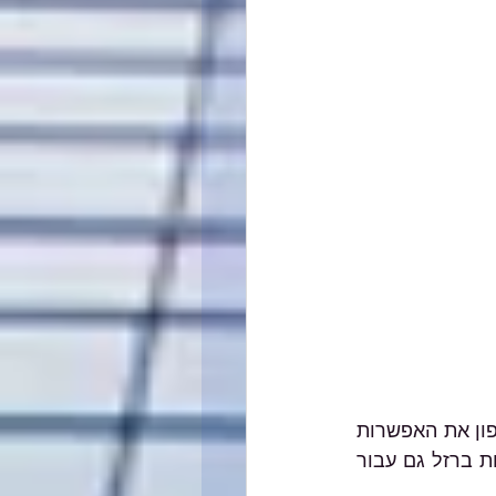
רשות המסים פתחה ביום 11.02.2024 לטובת בעלי עסקים ביישובי ספר בדרום ובצפון את האפשרות 
להגיש בקשה למקדמה לפיצויים עבור הנזק העקיף שנגרם להם בשל מלחמת חרבות ברזל גם עבור 