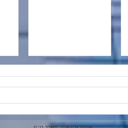
מתווה פיצויים בעקבות מבצע
קביעת
שאגת הארי
דוחות
מקדמו
אניטה גרינשטין- משרד רו"ח