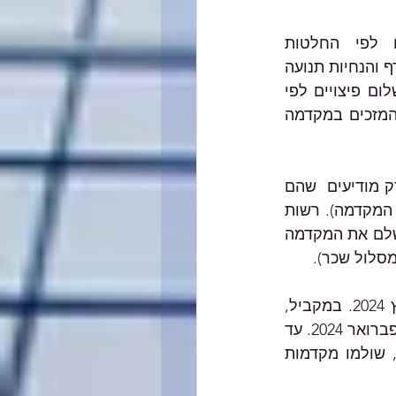
למקדמה זכאים בעלי עסקים ביישובי ספר בדרום ובצפון הארץ שפונו לפי החלטות 
הממשלה וביישובי ספר באזור קו העימות בהתאם להנחיות התגוננות של פיקוד העורף והנחיות תנועה 
של פיקוד צפון, ונגרם להם נזק עקיף בשל המלחמה ועומדים בתנאי הזכאות לתשלום פיצויים לפי 
תקנות מס רכוש, בכלל זה הפסקת פעילות. למעבר לרשימה מלאה של היישובים המזכים במקדמה 
על מנת לקבל את המקדמה, בעלי עסקים שכתובת העסק שלהם באותם ישובים  רק מודיעים  שהם 
מבקשים מקדמה ומצהירים  כי בהמשך יגישו תביעה (ומסכום הפיצויים יופחת סכום המקדמה). רשות 
המסים, על סמך הנתונים שבידה, תערוך חישוב בשני מסלולים (שכר ומחזורים) ותשלם את המקדמה 
סלול שכר).
תקרת המקדמה עומדת על מיליון ₪, וניתן להגיש בקשות למקדמה עד ה-31 במרץ 2024. במקביל, 
ניתן עדיין להגיש בקשה למקדמות עבור החודשים נובמבר-דצמבר 2023, עד ה-29 בפברואר 2024. עד 
כה הוגשו 12,333 בקשות למקדמות בגין החודשים אוקטובר-דצמבר 2023. מתוכן, שולמו מקדמות 