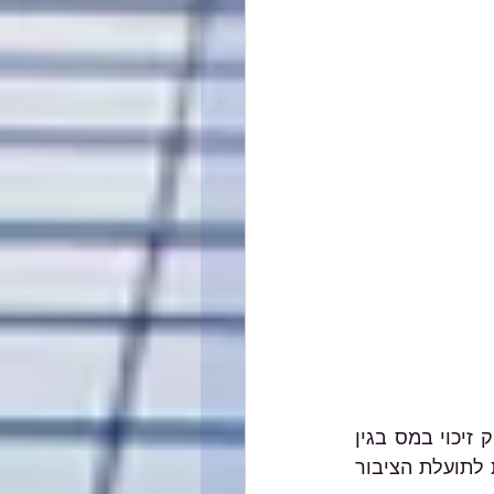
על מנת לסייע במאמץ המלחמתי עקב מלחמת "חרבות ברזל" רשות המסים תעניק זיכוי במס בגין 
תרומות לשם סיוע במאמץ המלחמתי, גם אם תרומות אלו נתרמו לעמותות וחברות לתועלת הציבור 