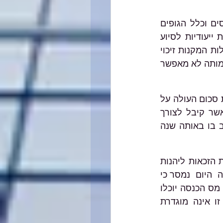
ממנהל רשות המסים שי אהרונוביץ' נמסר כי "כחלק מההתגייסות של רשות המסים וכלל הגופים 
במדינה למאמץ המלחמתי, בחרנו בעת הזאת להקל על עמותות המגייסות תרומות ייעודיות לסיוע 
במלחמת חרבות ברזל. מעתה עמותות המאושרות לכך, יוכלו להנפיק לתורמים קבלות המקנות זיכוי 
לפי סעיף 46 לפקודה, בהתאם להנחיות הנוהל, גם אם תחום עיסוקה השוטף של העמותה לא מאפשר 
על פי סעיף 46 לפקודת מס הכנסה, אדם או חבר בני אדם שתרם בשנת מס מסוימת סכום העולה על 
המינימום שנקבע בפקודה (190 ₪ לשנת 2022) לקרן לאומית, או למוסד ציבורי אשר קיבל לצורך 
סעיף זה אישור מרשות המסים וועדת הכספים של הכנסת, יזוכה מהמס שהוא חייב בו באותה שנה 
על פי חוק, עמותה שקיבלה אישור לכך רשאית להוציא לתורם קבלה המקנה לו את הזכאות ליהנות 
מזיכוי במס, רק אם התרומה ניתנה למטרות שלשמן הוקמה העמותה. בהנחיה שיצאה  היום  נמסר כי 
עמותות או חברות לתועלת הציבור שיש להן אישור בר תוקף לפי סעיף 46 לפקודת מס הכנסה יוכלו 
להרחיב פעילותן ולגייס תרומות לשם סיוע במאמץ המלחמתי, גם אם פעילות זו אינה מוגדרת 