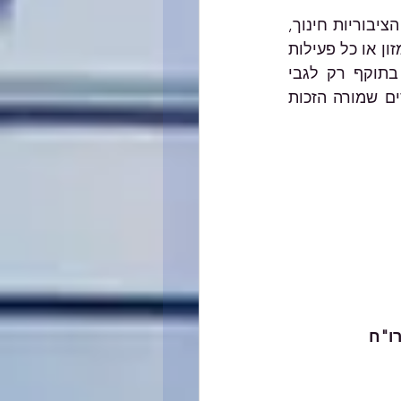
לדוגמה, עמותה/חברה לתועלת הציבור המחזיקה באישור סעיף 46 ושבין מטרותיה הציבוריות חינוך, 
ספורט או סיוע לנזקקים תוכל להרחיב פעילותה ולגייס תרומות לצורך רכישת ציוד ומזון או כל פעילות 
אחרת לטובת חיילים, משפחות שנפגעו במלחמה, וכיוצא בכך. הנחיה זו תהיה בתוקף רק לגבי 
תרומות שיגויסו בתקופה בה מוכרז מצב חירום במשק. יחד עם זאת לרשות המסים שמורה הזכות 
רו"ח