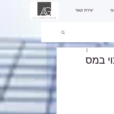
עי
יצירת קשר
י במס