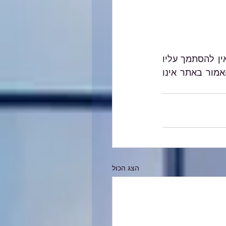
האמור במאמרים השונים באתר הנו הסבר כללי, אינו מהווה ייעוץ מקצועי מחייב ואין להסתמך עליו 
בכל צורה שהיא. בכל מקרה ספציפי יש להיעזר בבעל מקצוע המתמצא בתחום והאמור באתר אינו 
הצג הכול