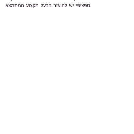
ספציפי יש להיעזר בבעל מקצוע המתמצא 
בתחום והאמור באתר אינו יכול לספק פתרון 
לבעיה ספציפית.
הצג הכול
פוסטים אחרונים