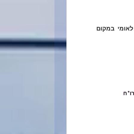
החשבון יחויב אך ורק בסכום שאנו משדרים לרשויות המס וביטוח לאומי במקום 
רו"ח