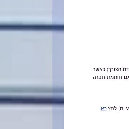
טרם הגעתכם לסניף הבנק יש למלא את הטפסים הרלוונטיים (ניתן להיעזר בנו במידת הצורך) כאשר 
החתימה על גבי הטופס צריכה להיות זהה לחתימה שמופיעה בבנק. חברות יצרפו גם חותמת חברה 
"מ) לחץ 
כאן