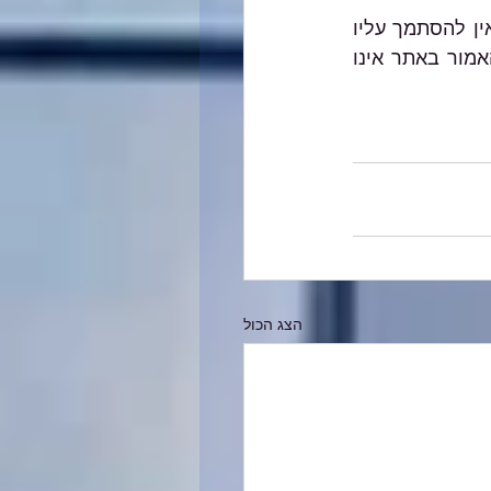
האמור במאמרים השונים באתר הנו הסבר כללי, אינו מהווה ייעוץ מקצועי מחייב ואין להסתמך עליו 
בכל צורה שהיא. בכל מקרה ספציפי יש להיעזר בבעל מקצוע המתמצא בתחום והאמור באתר אינו 
הצג הכול