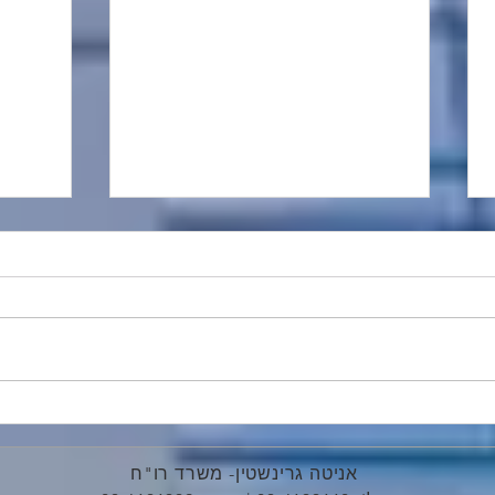
מתווה פיצויים בעקבות מבצע
קביעת
שאגת הארי
דוחות
מקדמו
אניטה גרינשטין- משרד רו"ח
הכנסה 