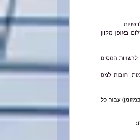
שויות. 
במקום דיווח ידני בפנקסים ותשלום באמצעות שיקים משרדינו עובר לשידור ותשלום באופן מקוון 
רשויות המסים 
ניתן לשלם באמצעי זה מגוון סוגי תשלומים: דו"ח תקופתי במע"מ וניכויים, מקדמות, חובות למס 
נבקש לציין כי החל מחודש ינואר 2024 דואר ישראל יגבה תשלום של 3 ש"ח (במזומן) עבור כל 
: