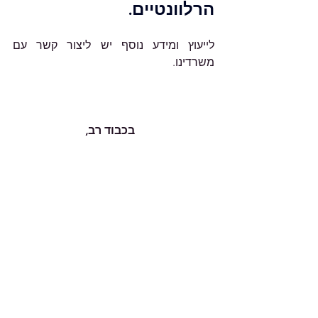
הרלוונטיים.
לייעוץ ומידע נוסף יש ליצור קשר עם 
משרדינו.
                            בכבוד רב,
                  אניטה גרינשטין, רו"ח
האמור במאמרים השונים באתר הנו הסבר 