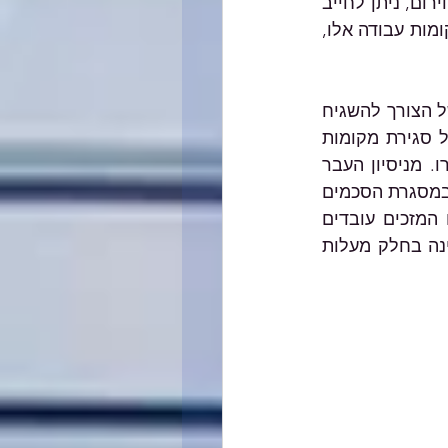
אשפוז, בריאות, בתי חולים, תקשורת או דואר ועוד), הממשיכים לפעול במצב חירום, ניתן לחייב 
עובדים להתייצב לעבודה בהתאם לצו שיינתן. עובד שאינו מתייצב לעבודה במקומות עבודה אלו, 
חוק הגנה על עובדים אינו קובע חובת תשלום שכר לעובד שנעדר מעבודתו בשל הצורך להשגיח 
על ילדו עקב סגירת המוסד החינוכי בו לומד, או עקב הנחיות פיקוד העורף על סגירת מקומות 
עבודה, ולפיכך, נכון למועד זה, לא קיימת חובת תשלום שכר לעובדים שנעדרו. מניסיון העבר 
לאחר מבצעי לחימה קודמים, חובת תשלום השכר בדרך כלל נקבעת בדיעבד, במסגרת הסכמים 
קיבוציים וצווי הרחבה הקובעים את חובת התשלום, את גובהו, ואת התנאים המזכים עובדים 
בתשלומו. במקביל, מעסיקים יהיו רשאים להגיש תביעה לקבלת שיפוי מהמדינה בחלק מעלות 