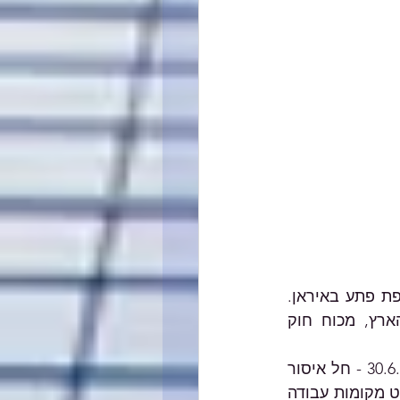
ביום 13.6.2025 פתחה מדינת ישראל במבצע "עם כלביא", במסגרתו יצאה למתקפת פתע באיראן. 
עם תחילת המבצע, הכריז שר הביטחון על "מצב מיוחד בעורף" בכל רחבי הארץ, מכוח חוק 
בהתאם להנחיות של פיקוד העורף החל מאותו מועד ונכון לשלב זה - עד ליום 30.6.2025 - חל איסור 
על קיום פעילות חינוכית בכל שטחי המדינה, איסור על פעילות מקומות עבודה למעט מקומות עבודה 