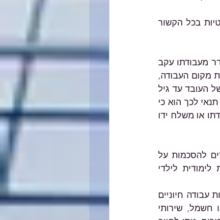
בעקבות שאלות רבות שהועלו, להלן סקירה כללית של ההוראות העיקריות הרלוונטיות בכל הקשור 
בהתאם לחוק הגנה על עובדים בשעת חירום, חל איסור על פיטורי עובד שנעדר מעבודתו עקב 
הנחיות פיקוד העורף, בין אם ההיעדרות נובעת מהנחיות פיקוד העורף על סגירת מקום העבודה, 
ובין אם עקב הנחיות פיקוד העורף על סגירת מוסדות החינוך בהם לומד ילדו של העובד עד גיל 
14, או ילדו של העובד שהוא בעל צרכים מיוחדים כהגדרתו בחוק חינוך מיוחד. תנאי לכך הוא כי 
הילד מצוי בחזקתו הבלעדית של העובד, או שבן זוגו של העובד לא נעדר מעבודתו או משלח ידו 
יצוין כי על אף שלא ניתן לחייב עובדים לעבוד מהבית, ניתן להגיע עם עובדים להסכמות על 
עבודה מרחוק, ככל שאפשרית, ובהתחשב בעובדה כי לא מתקיימת פעילות לימודית לילדי 
בהתאם לחוק שירות עבודה בשעת חירום, במקומות עבודה המוגדרים כמקומות עבודה חיוניים 
או כ"מפעלים למתן שירותים קיומיים" (כגון מפעלים לאספקת מים, מזון או חשמל, שירותי 