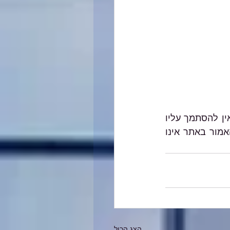
האמור במאמרים השונים באתר הנו הסבר כללי, אינו מהווה ייעוץ מקצועי מחייב ואין להסתמך עליו 
בכל צורה שהיא. בכל מקרה ספציפי יש להיעזר בבעל מקצוע המתמצא בתחום והאמור באתר אינו 
הצג הכול