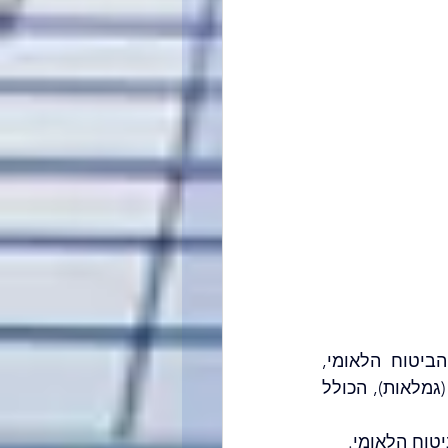
בהמשך לפוסט הקודם שפורסם בנושא חל"ת שאגת הארי, ובהתאם להנחיות הביטוח הלאומי, 
מעסיקים שהוציאו עובדים לחל״ת נדרשים לדווח עבורם כבר כעת טופס 100 ייעודי (גמלאות), הכולל 
טוח הלאומי.