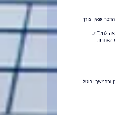
זכאות לחל״ת הינה רק עבור תקופה של 10 ימים רצופים ומעלה (משמעות הדבר שאין צורך 
יאה לחל״ת.
 האחרון.
נכון לעכשיו קיים חיוב בדמי ביטוח עבור תקופת החל״ת (ע״ח המעסיק), ייתכן ובהמשך יבוטל 