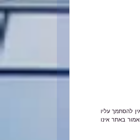
האמור במאמרים השונים באתר הנו הסבר כללי, אינו מהווה ייעוץ מקצועי מחייב ואין להסתמך עליו 
בכל צורה שהיא. בכל מקרה ספציפי יש להיעזר בבעל מקצוע המתמצא בתחום והאמור באתר אינו 