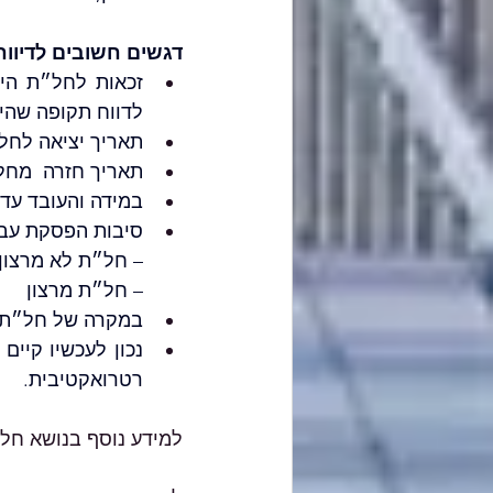
דגשים חשובים לדיווח
לדווח תקופה שהיא פחות מ -
תאריך יציאה לחל"
תאריך חזרה  מחל"
במידה והעובד עדי
סיבות הפסקת עבו
– חל״ת לא מרצון
– חל״ת מרצון
במקרה של חל״ת לס
רטרואקטיבית. 
למידע נוסף בנושא חל